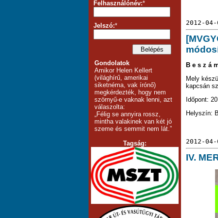
Felhasználónév:
*
2012-04-
Jelszó:
*
[MVGYO
módosí
Gondolatok
B e s z á 
Amikor Helen Kellert
(világhírű, amerikai
Mely készü
siketnéma, vak írónő)
kapcsán sz
megkérdezték, hogy nem
Időpont: 20
szörnyű-e vaknak lenni, azt
válaszolta:
Helyszín: B
„Félig se annyira rossz,
mintha valakinek van két jó
szeme és semmit nem lát.”
2012-04-
Tagság:
IV. ME