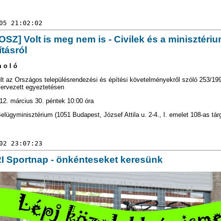
05 21:02:02
SZ] Volt is meg nem is - Civilek és a minisztér
tásról
m o l ó
lt az Országos településrendezési és építési követelményekről szóló 253/199
ervezett egyeztetésen
12. március 30. péntek 10:00 óra
elügyminisztérium (1051 Budapest, József Attila u. 2-4., I. emelet 108-as tár
02 23:07:23
RI Sportnap - önkénteseket keresünk