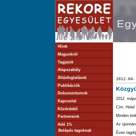
Hírek
Magunkról
Tagjaink
Alapszabály
Állásfoglalások
2012-04-
Publikációk
Közgyű
Dokumentumok
2012. máju
Kapcsolat
Cím: Hotel
Közérdekű
Minden érde
Partnereink
Az újonnan 
Adó 1%
Belépés tagoknak
Éves tagdíj